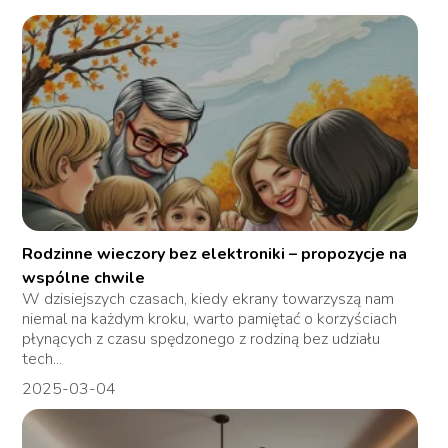
Rodzinne wieczory bez elektroniki – propozycje na
wspólne chwile
W dzisiejszych czasach, kiedy ekrany towarzyszą nam
niemal na każdym kroku, warto pamiętać o korzyściach
płynących z czasu spędzonego z rodziną bez udziału
tech...
2025-03-04