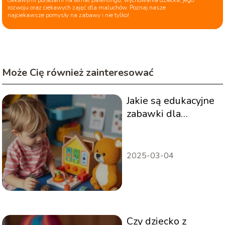
rozwoju oraz ciekawych zajęć dla maluchów. Poznaj nasze
najciekawsze pomysły na zabawy i nie tylko!
Może Cię również zainteresować
Jakie są edukacyjne
zabawki dla
pięciolatka?
2025-03-04
Czy dziecko z