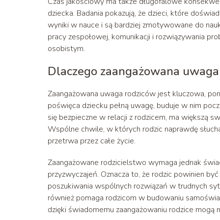
Czas jakościowy ma także długofalowe konsekwencj
dziecka. Badania pokazują, że dzieci, które doświad
wyniki w nauce i są bardziej zmotywowane do nauki
pracy zespołowej, komunikacji i rozwiązywania pr
osobistym.
Dlaczego zaangażowana uwaga r
Zaangażowana uwaga rodziców jest kluczowa, poni
poświęca dziecku pełną uwagę, buduje w nim poczu
się bezpieczne w relacji z rodzicem, ma większą s
Wspólne chwile, w których rodzic naprawdę słucha 
przetrwa przez całe życie.
Zaangażowane rodzicielstwo wymaga jednak świad
przyzwyczajeń. Oznacza to, że rodzic powinien być
poszukiwania wspólnych rozwiązań w trudnych sytua
również pomaga rodzicom w budowaniu samoświado
dzięki świadomemu zaangażowaniu rodzice mogą na