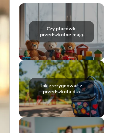
Czy placówki
przedszkolne mają
przerwę zimową?
Jak zrezygnować z
przedszkola dla
dziecka?