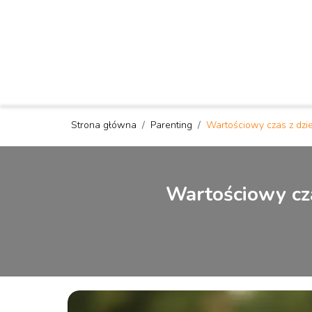
Strona główna
/
Parenting
/
Wartościowy czas z dzie
Wartościowy cza