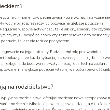
zieckiem?
 regularnych momentów pełnej uwagi, które wzmacniają wzajemn
 były wolne od rozpraszaczy, co pozwala na głębsze połączenie
Regularne wspólne aktywności, takie jak gry, spacery czy czytan
wymiany myśli. Wspólne hobby czy zainteresowania to doskonały
oczucie, że jest dla rodzica priorytetem.
reagowanie na jego potrzeby. Rodzic pełni rolę przewodnika i
ami i pokazując, że każda sytuacja jest szansą na naukę. Konsekwe
są niezbędne do budowania trwałych relacji opartych na zaufaniu i
kceptowane, ma większe poczucie własnej wartości i pewność sieb
ją na rodzicielstwo?
 wpływ na rodzicielstwo, oferując rodzicom nową perspektywę n
aniu rodzice nie tylko lepiej rozumieją swoje dzieci, ale także ucz
czucia spełnienia w roli rodzica. Świadome podejście do interakcji 