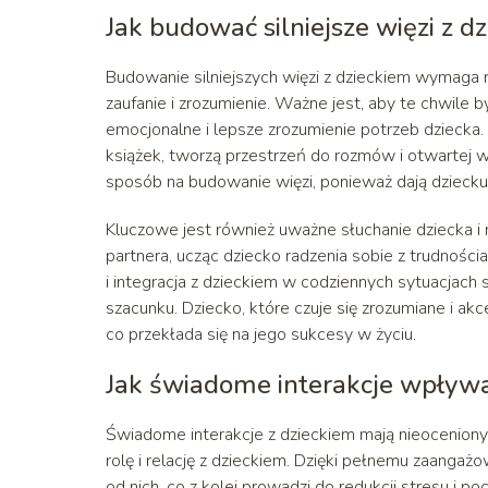
Jak budować silniejsze więzi z d
Budowanie silniejszych więzi z dzieckiem wymaga
zaufanie i zrozumienie. Ważne jest, aby te chwile
emocjonalne i lepsze zrozumienie potrzeb dziecka. 
książek, tworzą przestrzeń do rozmów i otwartej 
sposób na budowanie więzi, ponieważ dają dziecku p
Kluczowe jest również uważne słuchanie dziecka i 
partnera, ucząc dziecko radzenia sobie z trudności
i integracja z dzieckiem w codziennych sytuacjach 
szacunku. Dziecko, które czuje się zrozumiane i a
co przekłada się na jego sukcesy w życiu.
Jak świadome interakcje wpływa
Świadome interakcje z dzieckiem mają nieoceniony
rolę i relację z dzieckiem. Dzięki pełnemu zaangażow
od nich, co z kolei prowadzi do redukcji stresu i po