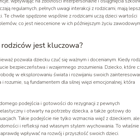
e, wpływając na zdolności interpersonalne i osiągnięcia szkoln
czają regularnych, pełnych uwagi interakcji z rodzicami, mają leps
. Te chwile spędzone wspólnie z rodzicami uczą dzieci wartości
oblemów, co jest nieocenione w ich późniejszym życiu zawodowym
odziców jest kluczowa?
eważ pozwala dziecku czuć się ważnym i docenianym. Kiedy rodz
cie bezpieczeństwa i wzajemnego zrozumienia. Dziecko, które c
wobodę w eksplorowaniu świata i rozwijaniu swoich zainteresowa
i rozumie, są fundamentem dla silnej więzi emocjonalnej, która
omego podejścia i gotowości do rezygnacji z pewnych
 elastyczny i otwarty na potrzeby dziecka, a także gotowy do
cjach. Takie podejście nie tylko wzmacnia więź z dzieckiem, ale
mości i refleksji nad własnym stylem wychowania. To właśnie
prawdę wpływać na rozwój i przyszłość swoich dzieci.