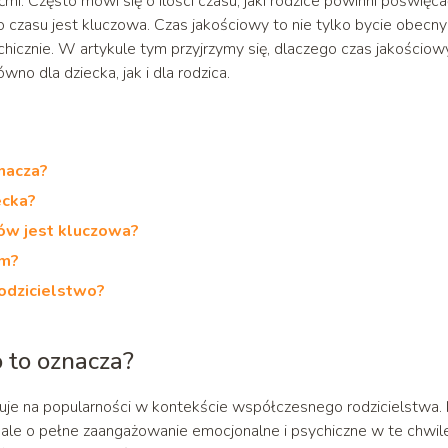
ćmi. Często mówi się o ilości czasu, jaki rodzice powinni poświęca
o czasu jest kluczowa. Czas jakościowy to nie tylko bycie obecn
chicznie. W artykule tym przyjrzymy się, dlaczego czas jakościow
ówno dla dziecka, jak i dla rodzica.
znacza?
ecka?
ów jest kluczowa?
em?
odzicielstwo?
o to oznacza?
kuje na popularności w kontekście współczesnego rodzicielstwa. 
, ale o pełne zaangażowanie emocjonalne i psychiczne w te chwile