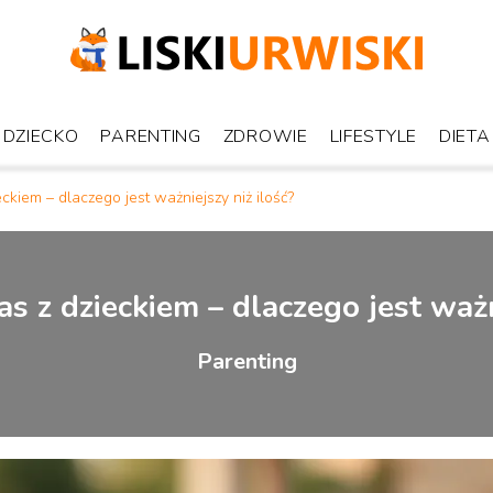
DZIECKO
PARENTING
ZDROWIE
LIFESTYLE
DIETA
ckiem – dlaczego jest ważniejszy niż ilość?
s z dzieckiem – dlaczego jest ważni
Parenting