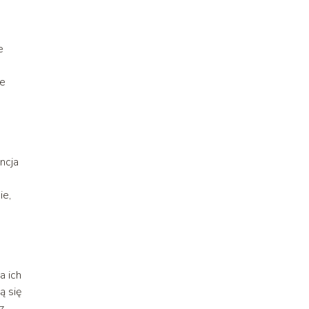
e
ie
ncja
ie,
a ich
ą się
z