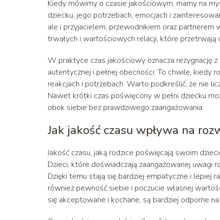
Kiedy mówimy o czasie jakościowym, mamy na myśl
dziecku, jego potrzebach, emocjach i zainteresowani
ale i przyjacielem, przewodnikiem oraz partnerem 
trwałych i wartościowych relacji, które przetrwają w
W praktyce czas jakościowy oznacza rezygnację z r
autentycznej i pełnej obecności. To chwile, kiedy r
reakcjach i potrzebach. Warto podkreślić, że nie lic
Nawet krótki czas poświęcony w pełni dziecku może
obok siebie bez prawdziwego zaangażowania.
Jak jakość czasu wpływa na rozw
Jakość czasu, jaką rodzice poświęcają swoim dzie
Dzieci, które doświadczają zaangażowanej uwagi ro
Dzięki temu stają się bardziej empatyczne i lepiej 
również pewność siebie i poczucie własnej wartości
się akceptowane i kochane, są bardziej odporne na s