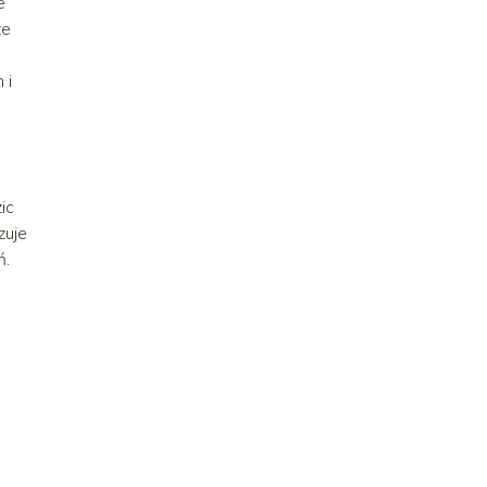
e
ze
 i
ic
zuje
ń.