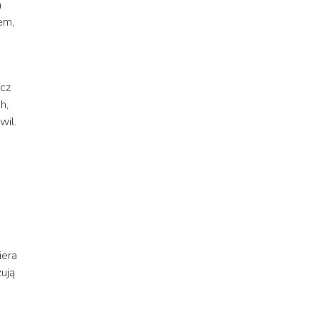
a
em,
ecz
h,
wil.
e
iera
zują