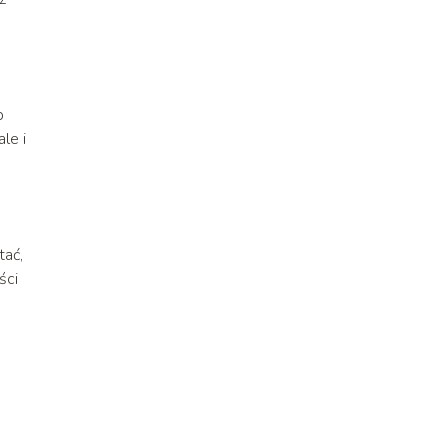
b
le i
tać,
ści