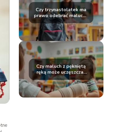
Czy trzynastolatek ma
prawo odebrać malucha
z przedszkola?
Czy maluch z pękniętą
ręką może uczęszczać
do przedszkola?
otne