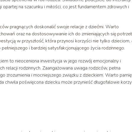
i opartej na szacunku i miłości, co jest fundamentem zdrowych i
ców pragnących doskonalić swoje relacje z dziećmi. Warto
zachowań oraz na dostosowywanie ich do zmieniających się potrze
stycją w przyszłość, która przynosi korzyści nie tylko dzieciom, a
 pełniejszego i bardziej satysfakcjonującego życia rodzinnego.
iem to nieoceniona inwestycja w jego rozwój emocjonalny i
ch relacji rodzinnych. Zaangażowana uwaga rodziców, pełna
go zrozumienia i mocniejszego związku z dzieckiem. Warto pamię
każda chwila poświęcona dziecku może przynieść długofalowe korzy