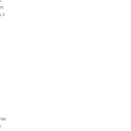
ć
ym
y z
Nie
.