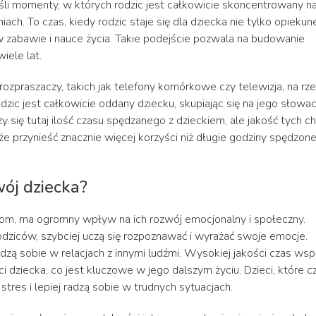
i momenty, w których rodzic jest całkowicie skoncentrowany n
ach. To czas, kiedy rodzic staje się dla dziecka nie tylko opiekun
w zabawie i nauce życia. Takie podejście pozwala na budowanie
iele lat.
ozpraszaczy, takich jak telefony komórkowe czy telewizja, na rz
odzic jest całkowicie oddany dziecku, skupiając się na jego słowac
zy się tutaj ilość czasu spędzanego z dzieckiem, ale jakość tych ch
 przynieść znacznie więcej korzyści niż długie godziny spędzon
ój dziecka?
ciom, ma ogromny wpływ na ich rozwój emocjonalny i społeczny.
dziców, szybciej uczą się rozpoznawać i wyrażać swoje emocje.
radzą sobie w relacjach z innymi ludźmi. Wysokiej jakości czas wsp
 dziecka, co jest kluczowe w jego dalszym życiu. Dzieci, które c
tres i lepiej radzą sobie w trudnych sytuacjach.