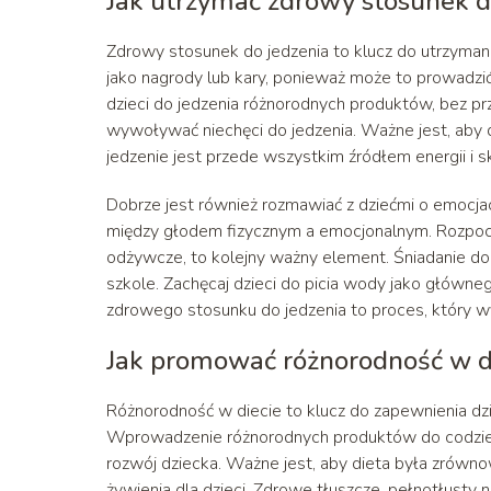
Jak utrzymać zdrowy stosunek d
Zdrowy stosunek do jedzenia to klucz do utrzyman
jako nagrody lub kary, ponieważ może to prowadz
dzieci do jedzenia różnorodnych produktów, bez prz
wywoływać niechęci do jedzenia. Ważne jest, aby d
jedzenie jest przede wszystkim źródłem energii i
Dobrze jest również rozmawiać z dziećmi o emocja
między głodem fizycznym a emocjonalnym. Rozpocz
odżywcze, to kolejny ważny element. Śniadanie dos
szkole. Zachęcaj dzieci do picia wody jako główn
zdrowego stosunku do jedzenia to proces, który wy
Jak promować różnorodność w di
Różnorodność w diecie to klucz do zapewnienia d
Wprowadzenie różnorodnych produktów do codzie
rozwój dziecka. Ważne jest, aby dieta była zrówn
żywienia dla dzieci. Zdrowe tłuszcze, pełnotłusty n