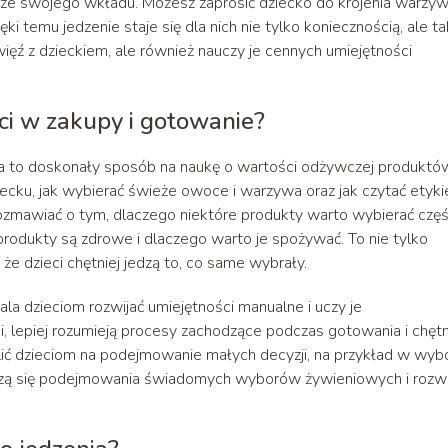
ze swojego wkładu. Możesz zaprosić dziecko do krojenia warzyw
i temu jedzenie staje się dla nich nie tylko koniecznością, ale t
ięź z dzieckiem, ale również nauczy je cennych umiejętności
i w zakupy i gotowanie?
a to doskonały sposób na naukę o wartości odżywczej produktó
u, jak wybierać świeże owoce i warzywa oraz jak czytać etyki
zmawiać o tym, dlaczego niektóre produkty warto wybierać częśc
e produkty są zdrowe i dlaczego warto je spożywać. To nie tylko
że dzieci chętniej jedzą to, co same wybrały.
a dzieciom rozwijać umiejętności manualne i uczy je
i, lepiej rozumieją procesy zachodzące podczas gotowania i chętn
ć dzieciom na podejmowanie małych decyzji, na przykład w wyb
czą się podejmowania świadomych wyborów żywieniowych i rozwi