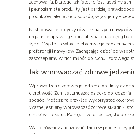
zachowania. Dlatego tak istotne jest, abyśmy sami
i pełnoziarniste produkty, jest bardziej prawdopod
produktów, ale także o sposób, w jaki jemy – celebru
Naśladowanie dotyczy również naszych nawyków zwi
regularnie uprawiają sport lub spacerują, będą ba
życie. Często to właśnie obserwacja codziennych
preferencji i nawyków. Zachęcając dzieci do wspól
zaszczepiamy w nich miłość do ruchu i zdrowego st
Jak wprowadzać zdrowe jedzenie
Wprowadzanie zdrowego jedzenia do diety dziecka 
cierpliwość. Zamiast zmuszać dziecko do jedzenia n
sposób. Możesz na przykład wykorzystać kolorow
Ważne jest, aby wprowadzać zdrowe składniki stop
smaków i tekstur. Pamiętaj, że dzieci często potrz
Warto również angażować dzieci w proces przygoto