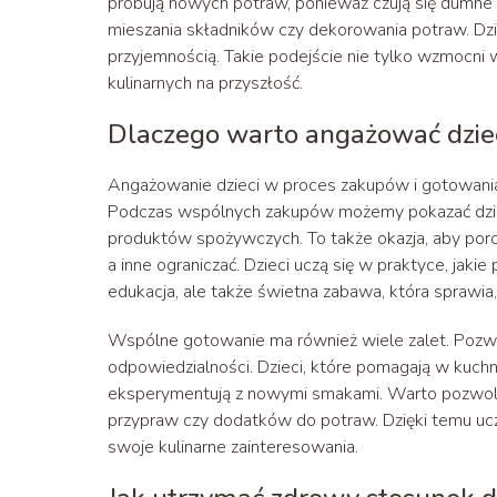
próbują nowych potraw, ponieważ czują się dumne 
mieszania składników czy dekorowania potraw. Dzięk
przyjemnością. Takie podejście nie tylko wzmocni w
kulinarnych na przyszłość.
Dlaczego warto angażować dziec
Angażowanie dzieci w proces zakupów i gotowani
Podczas wspólnych zakupów możemy pokazać dzieck
produktów spożywczych. To także okazja, aby poro
a inne ograniczać. Dzieci uczą się w praktyce, jaki
edukacja, ale także świetna zabawa, która sprawia, 
Wspólne gotowanie ma również wiele zalet. Pozwal
odpowiedzialności. Dzieci, które pomagają w kuchn
eksperymentują z nowymi smakami. Warto pozwoli
przypraw czy dodatków do potraw. Dzięki temu u
swoje kulinarne zainteresowania.