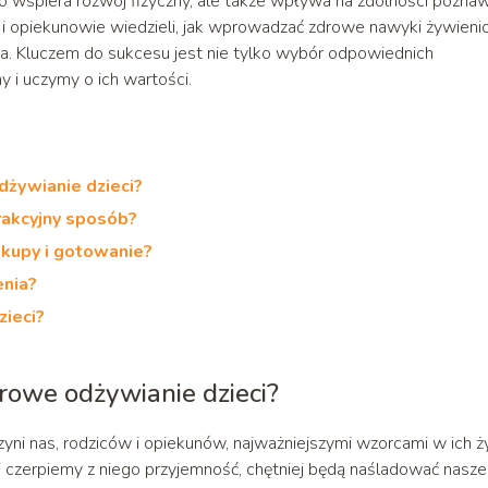
o wspiera rozwój fizyczny, ale także wpływa na zdolności pozna
ce i opiekunowie wiedzieli, jak wprowadzać zdrowe nawyki żywien
nia. Kluczem do sukcesu jest nie tylko wybór odpowiednich
y i uczymy o ich wartości.
żywianie dzieci?
rakcyjny sposób?
kupy i gotowanie?
enia?
zieci?
owe odżywianie dzieci?
zyni nas, rodziców i opiekunów, najważniejszymi wzorcami w ich ży
i czerpiemy z niego przyjemność, chętniej będą naśladować nasze