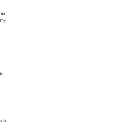
nia
jmy
ie
ida