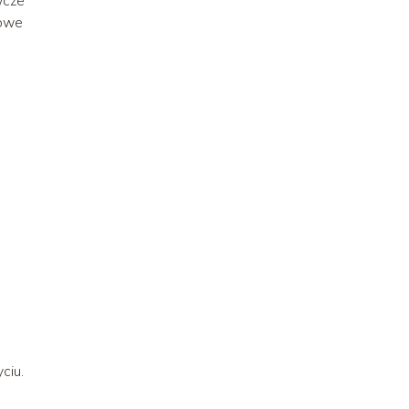
wcze
iowe
ciu.