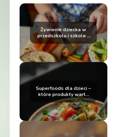
Żywienie dziecka w
przedszkolu i szkole –
na co zwracać uwagę?
Superfoods dla dzieci –
które produkty warto
wprowadzić do diety?