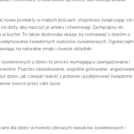
owe produkty w małych ilościach, stopniowo zwiększając ich i
d diety, aby nauczyć je umiaru i równowagi. Zachęcajmy do
kuchni. To także doskonała okazja, by rozmawiać z dziećmi o
e podejmowania świadomych wyborów żywieniowych. Ograniczajm
wiając na naturalne smaki i świeże składniki.
ywieniowych u dzieci to proces wymagający zaangażowania i
zdrowotne. Poprzez naśladowanie, wspólne gotowanie, angażowan
ć dzieci, jak czerpać radość z jedzenia i podejmować świadome
niesie owoce przez całe życie.
cami dla dzieci w kwestii zdrowych nawyków żywieniowych i