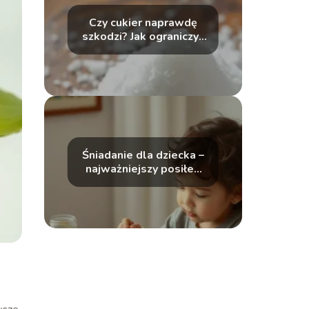
Czy cukier naprawdę
szkodzi? Jak ograniczyć
słodycze w diecie
dziecka?
Śniadanie dla dziecka –
najważniejszy posiłek
dnia czy mit?