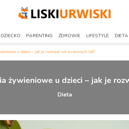
DZIECKO
PARENTING
ZDROWIE
LIFESTYLE
DIETA
eniowe u dzieci – jak je rozwijać od wczesnych lat?
 żywieniowe u dzieci – jak je roz
Dieta