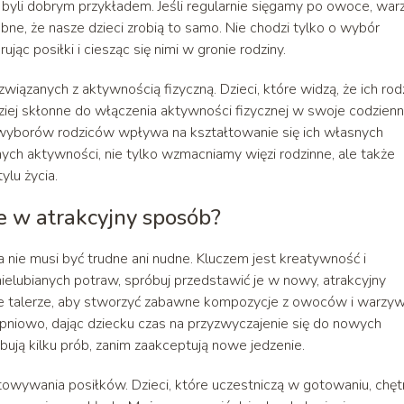
 byli dobrym przykładem. Jeśli regularnie sięgamy po owoce, wa
obne, że nasze dzieci zrobią to samo. Nie chodzi tylko o wybór
jąc posiłki i ciesząc się nimi w gronie rodziny.
ązanych z aktywnością fizyczną. Dzieci, które widzą, że ich rod
rdziej skłonne do włączenia aktywności fizycznej w swoje codzien
 wyborów rodziców wpływa na kształtowanie się ich własnych
nych aktywności, nie tylko wzmacniamy więzi rodzinne, ale także
ylu życia.
 w atrakcyjny sposób?
nie musi być trudne ani nudne. Kluczem jest kreatywność i
ielubianych potraw, spróbuj przedstawić je w nowy, atrakcyjny
e talerze, aby stworzyć zabawne kompozycje z owoców i warzyw
niowo, dając dziecku czas na przyzwyczajenie się do nowych
ebują kilku prób, zanim zaakceptują nowe jedzenie.
wywania posiłków. Dzieci, które uczestniczą w gotowaniu, chętn