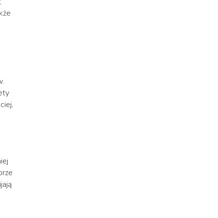
,
akże
w.
ety
iej,
iej
orze
jają