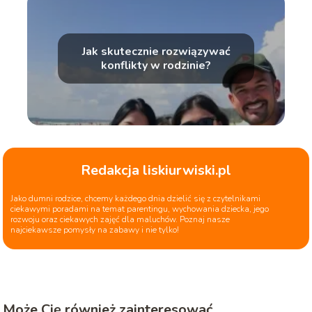
Jak skutecznie rozwiązywać
konflikty w rodzinie?
Redakcja liskiurwiski.pl
Jako dumni rodzice, chcemy każdego dnia dzielić się z czytelnikami
ciekawymi poradami na temat parentingu, wychowania dziecka, jego
rozwoju oraz ciekawych zajęć dla maluchów. Poznaj nasze
najciekawsze pomysły na zabawy i nie tylko!
Może Cię również zainteresować