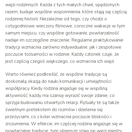
więzi rodzinnych. Każda z tych małych chwil, spędzonych
razem, buduje wspólne wspomnienia, które stają się częścią
rodzinnej historii. Niezależnie od tego, czy chodzi o
cotygodniowe wieczory filmowe, coroczne wakacje w tym
samym miejscu, czy wspólne gotowanie, powtarzalność
nadaje im szczególne znaczenie. Regularne praktykowanie
tradycji wzmacnia zarówno indywidualne, jak i zespołowe
poczucie tożsamości w rodzinie. Każdy członek czuje, że
jest częścią czegoś większego, co wzmacnia ich więzi.
Warto również podkreślić, że wspólne tradycje są
doskonałą okazją do nauki komunikacji i umiejętności
współpracy. Kiedy rodzina angażuje się w wspólną
aktywność, każdy ma szansę wyrazić swoje zdanie, co
sprzyja budowaniu otwartych relacji. Rytuały te są także
świetnym pretekstem do rozmów i dzielenia się
przeżyciami, co z kolei wzmacnia poczucie bliskości i
zrozumienia. W efekcie, im częściej rodzina angażuje się w
powtarzalne tradycje, tym silniejsze stają się więzi między